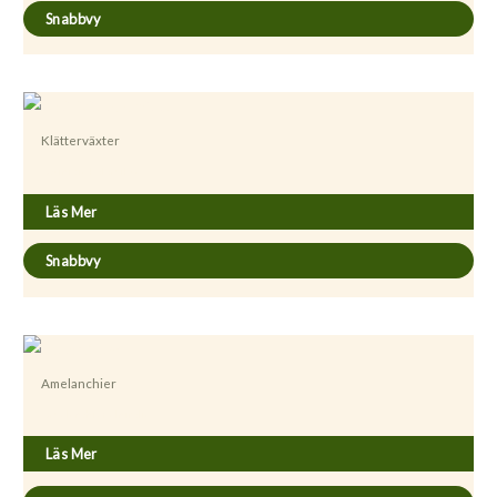
Snabbvy
Klätterväxter
Actinidia kolomikta
Läs Mer
Snabbvy
Amelanchier
Amelanchier alnifolia
Läs Mer