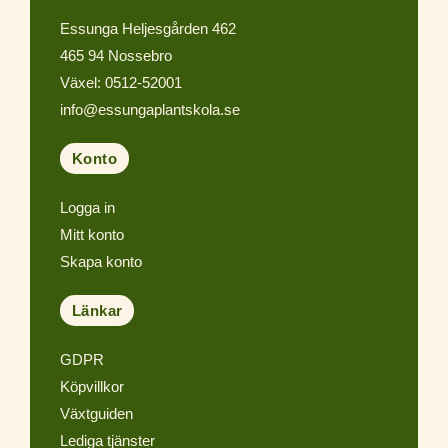
Essunga Heljesgården 462
465 94 Nossebro
Växel: 0512-52001
info@essungaplantskola.se
Konto
Logga in
Mitt konto
Skapa konto
Länkar
GDPR
Köpvillkor
Växtguiden
Lediga tjänster