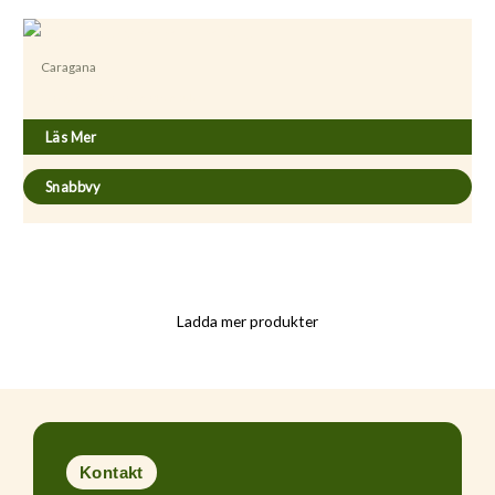
Caragana
Caragana arborescens ’Pendula’
Läs Mer
Snabbvy
Ladda mer produkter
Kontakt