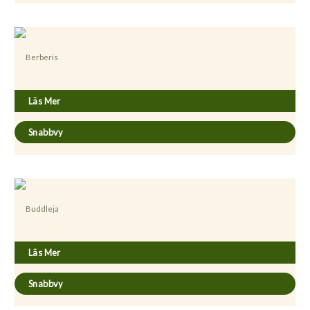
Berberis
Berberis thunbergii ’Atropurpurea’
Läs Mer
Snabbvy
Buddleja
Buddleja alternifolia
Läs Mer
Snabbvy