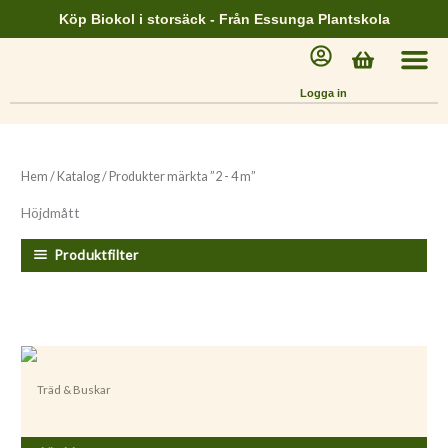
Hoppa
Köp Biokol i storsäck - Från Essunga Plantskola
till
Varukorg
innehåll
Logga in
Hem
/
Katalog
/ Produkter märkta ”2 - 4 m”
Höjdmått
Produktfilter
Träd & Buskar
Acer pensylvanicum