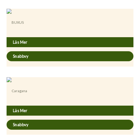
BUXUS
Buxus sempervirens
Läs Mer
Snabbvy
Caragana
Caragana arborescens
Läs Mer
Snabbvy