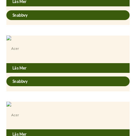
Läs Mer
Snabbvy
Acer
Acer platanoides ’Columnare’
Läs Mer
Snabbvy
Acer
Acer shirasawanum ’Aureum’
Läs Mer