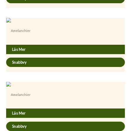
Amelanchier
Amelanchier laevis fk Bäcklösa E
Läs Mer
Snabbvy
Amelanchier
Amelanchier spicata fk Falun E
Läs Mer
Snabbvy