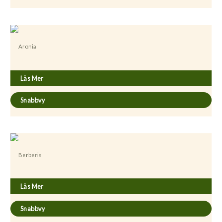
Aronia
Aronia prunifolia fk Västeråker E
Läs Mer
Snabbvy
Berberis
Berberis thunbergii
Läs Mer
Snabbvy