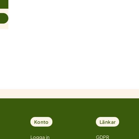
Konto
Länkar
Logga in
GDPR