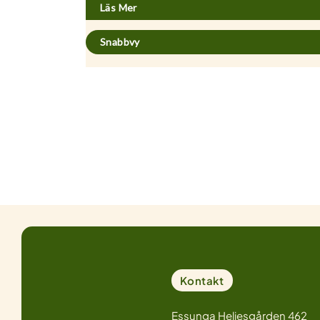
Läs Mer
Snabbvy
Kontakt
Essunga Heljesgården 462