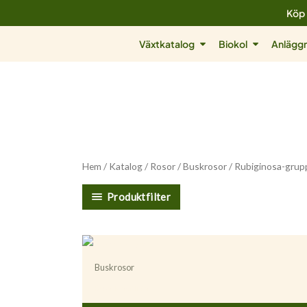
Hoppa
Köp 
till
Öppna Växtkatalog
Öppna Biok
Växtkatalog
Biokol
Anläggn
innehåll
Hem
/
Katalog
/
Rosor
/
Buskrosor
/ Rubiginosa-grup
Produktfilter
Buskrosor
Rosa ’Magnifica’