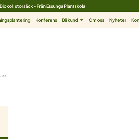
Biokol i storsäck - Från Essunga Plantskola
ol
Öppna Bli kund
ingsplantering
Konferens
Bli kund
Om oss
Nyheter
Kon
pen