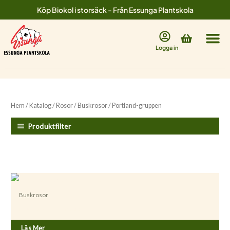
Hoppa
Köp Biokol i storsäck - Från Essunga Plantskola
till
innehåll
Varukorg
Logga in
Hem
/
Katalog
/
Rosor
/
Buskrosor
/ Portland-gruppen
Produktfilter
Buskrosor
Rosa ’Comte de Chambord’
Läs Mer