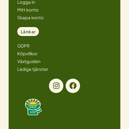
Logga in
Mitt konto
Skapa konto
Länkar
GDPR
Köpvillkor
Växtguiden
Lediga tjänster
I
F
n
a
s
c
t
e
a
b
g
o
r
o