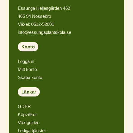
Essunga Heljesgården 462
465 94 Nossebro
Växel: 0512-52001
info@essungaplantskola.se
Konto
Logga in
Mitt konto
Skapa konto
Länkar
GDPR
Köpvillkor
Växtguiden
Lediga tjänster