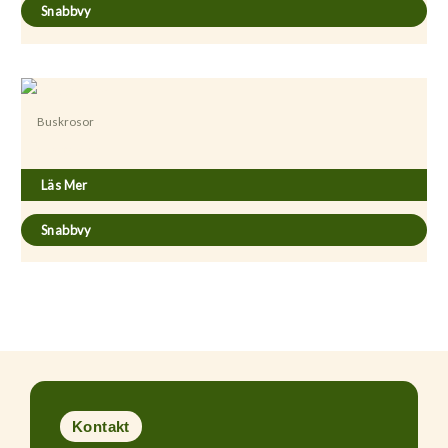
Snabbvy
Buskrosor
Rosa ’Mozart’
Läs Mer
Snabbvy
Kontakt