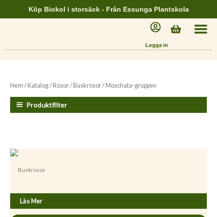
Hoppa
Köp Biokol i storsäck - Från Essunga Plantskola
till
Varukorg
innehåll
Logga in
Hem
/
Katalog
/
Rosor
/
Buskrosor
/ Moschata-gruppen
Produktfilter
Buskrosor
Rosa ’Ghislaine de Féligonde”
Läs Mer