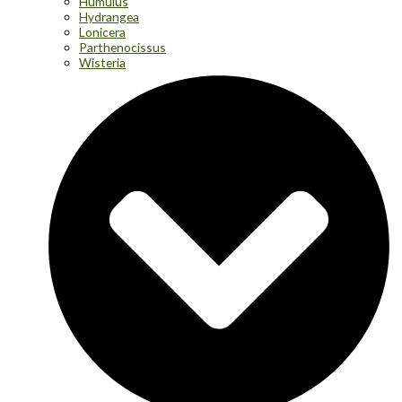
Humulus
Hydrangea
Lonicera
Parthenocissus
Wisteria