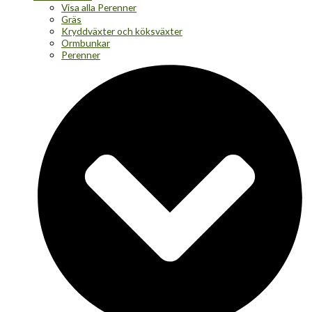
Visa alla Perenner
Gräs
Kryddväxter och köksväxter
Ormbunkar
Perenner