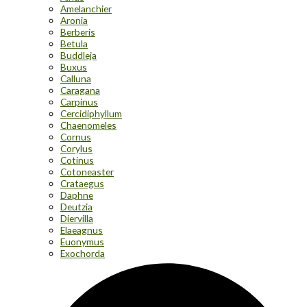
Amelanchier
Aronia
Berberis
Betula
Buddleja
Buxus
Calluna
Caragana
Carpinus
Cercidiphyllum
Chaenomeles
Cornus
Corylus
Cotinus
Cotoneaster
Crataegus
Daphne
Deutzia
Diervilla
Elaeagnus
Euonymus
Exochorda