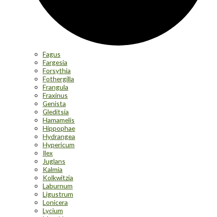
Fagus
Fargesia
Forsythia
Fothergilla
Frangula
Fraxinus
Genista
Gleditsia
Hamamelis
Hippophae
Hydrangea
Hypericum
Ilex
Juglans
Kalmia
Kolkwitzia
Laburnum
Ligustrum
Lonicera
Lycium