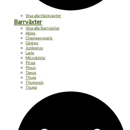
Visa alla Häckväxter
Barrväxter
Visa alla Barrväxter
Abies
Chamaecyparis
Ginkgo
Juniperus
Larix
Microbiota
Picea
Pinus
Taxus
Thuja
Thujopsis
Tsuga