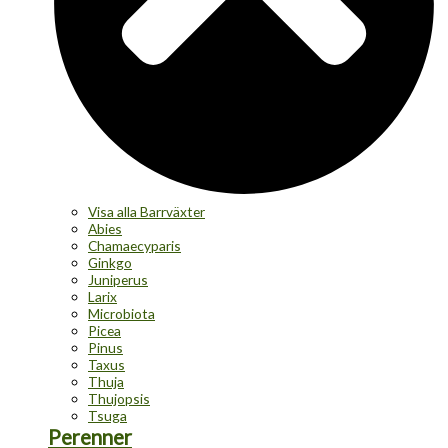
Visa alla Barrväxter
Abies
Chamaecyparis
Ginkgo
Juniperus
Larix
Microbiota
Picea
Pinus
Taxus
Thuja
Thujopsis
Tsuga
Perenner