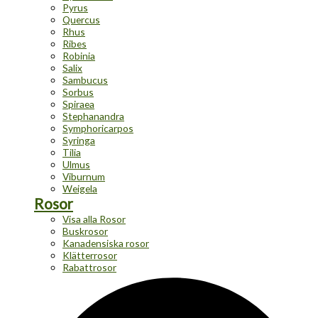
Pyrus
Quercus
Rhus
Ribes
Robinia
Salix
Sambucus
Sorbus
Spiraea
Stephanandra
Symphoricarpos
Syringa
Tilia
Ulmus
Viburnum
Weigela
Rosor
Visa alla Rosor
Buskrosor
Kanadensiska rosor
Klätterrosor
Rabattrosor