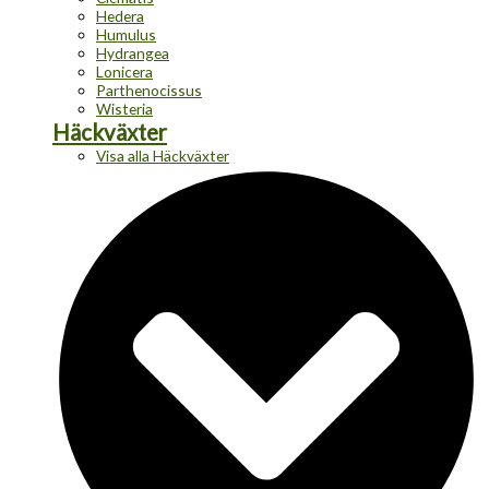
Hedera
Humulus
Hydrangea
Lonicera
Parthenocissus
Wisteria
Häckväxter
Visa alla Häckväxter