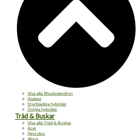
Visa alla Rhododendron
Azaleor
Storbladiga hybrider
Övriga hybrider
Träd & Buskar
Visa alla Träd & Buskar
Acer
Aesculus
Alnus