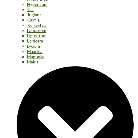
Hypericum
Ilex
Juglans
Kalmia
Kolkwitzia
Laburnum
Ligustrum
Lonicera
Lycium
Maackia
Magnolia
Malus