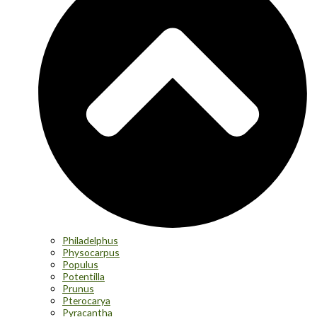
Philadelphus
Physocarpus
Populus
Potentilla
Prunus
Pterocarya
Pyracantha