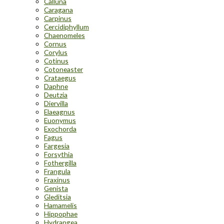
Calluna
Caragana
Carpinus
Cercidiphyllum
Chaenomeles
Cornus
Corylus
Cotinus
Cotoneaster
Crataegus
Daphne
Deutzia
Diervilla
Elaeagnus
Euonymus
Exochorda
Fagus
Fargesia
Forsythia
Fothergilla
Frangula
Fraxinus
Genista
Gleditsia
Hamamelis
Hippophae
Hydrangea