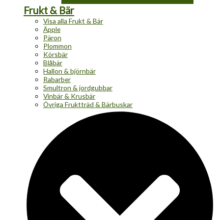
Frukt & Bär
Visa alla Frukt & Bär
Äpple
Päron
Plommon
Körsbär
Blåbär
Hallon & björnbär
Rabarber
Smultron & jordgubbar
Vinbär & Krusbär
Övriga Fruktträd & Bärbuskar