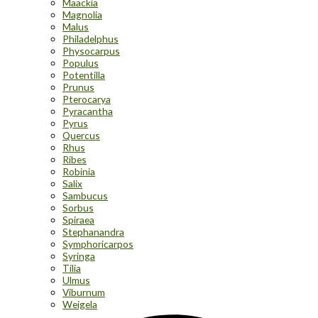
Maackia
Magnolia
Malus
Philadelphus
Physocarpus
Populus
Potentilla
Prunus
Pterocarya
Pyracantha
Pyrus
Quercus
Rhus
Ribes
Robinia
Salix
Sambucus
Sorbus
Spiraea
Stephanandra
Symphoricarpos
Syringa
Tilia
Ulmus
Viburnum
Weigela