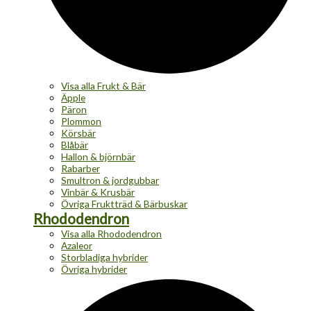
Visa alla Frukt & Bär
Äpple
Päron
Plommon
Körsbär
Blåbär
Hallon & björnbär
Rabarber
Smultron & jordgubbar
Vinbär & Krusbär
Övriga Fruktträd & Bärbuskar
Rhododendron
Visa alla Rhododendron
Azaleor
Storbladiga hybrider
Övriga hybrider